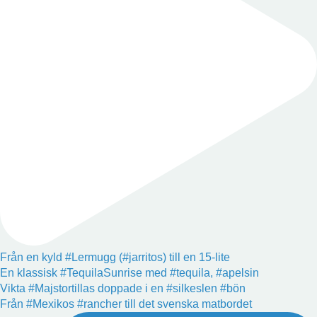
Från en kyld #Lermugg (#jarritos) till en 15-lite
En klassisk #TequilaSunrise med #tequila, #apelsin
Vikta #Majstortillas doppade i en #silkeslen #bön
Från #Mexikos #rancher till det svenska matbordet