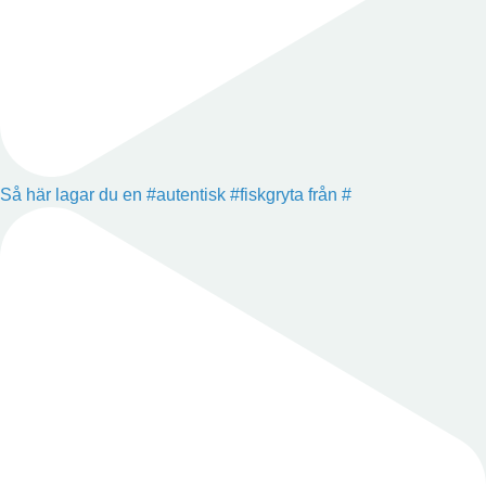
Så här lagar du en #autentisk #fiskgryta från #