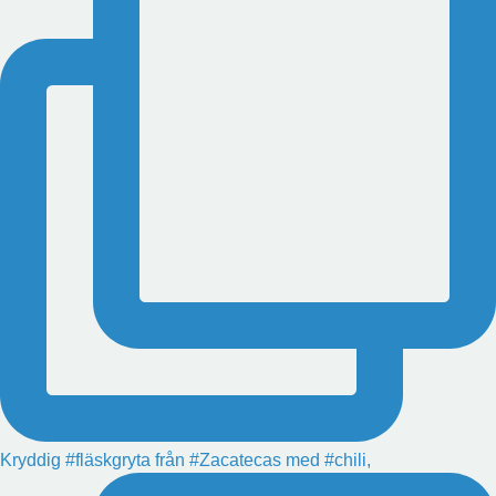
Kryddig #fläskgryta från #Zacatecas med #chili,