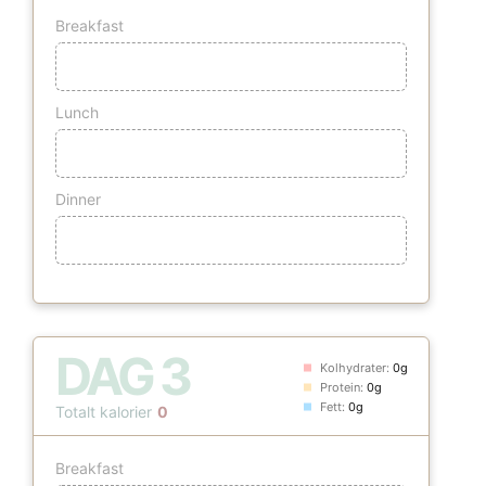
Breakfast
Lunch
Dinner
DAG
3
Kolhydrater:
0g
Protein:
0g
Fett:
0g
Totalt kalorier
0
Breakfast