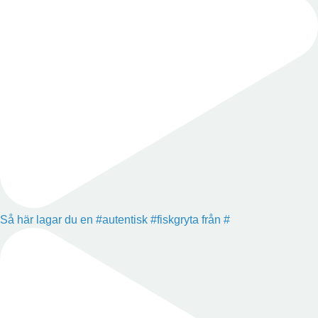
Så här lagar du en #autentisk #fiskgryta från #