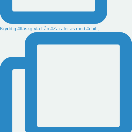
Kryddig #fläskgryta från #Zacatecas med #chili,