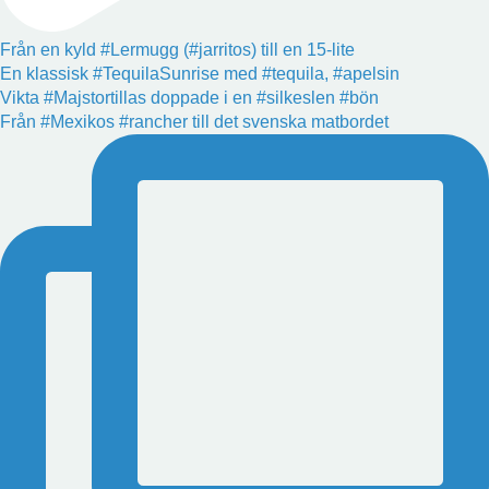
Från en kyld #Lermugg (#jarritos) till en 15-lite
En klassisk #TequilaSunrise med #tequila, #apelsin
Vikta #Majstortillas doppade i en #silkeslen #bön
Från #Mexikos #rancher till det svenska matbordet