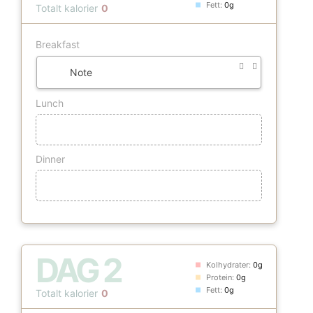
Fett:
0g
Totalt kalorier
0
Breakfast
Note
Lunch
Dinner
DAG
2
Kolhydrater:
0g
Protein:
0g
Fett:
0g
Totalt kalorier
0