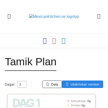
Tamik Plan
Dagar:
Dela
Utskrivbar version
DAG
1
Kolhydrater:
0g
Protein:
0g