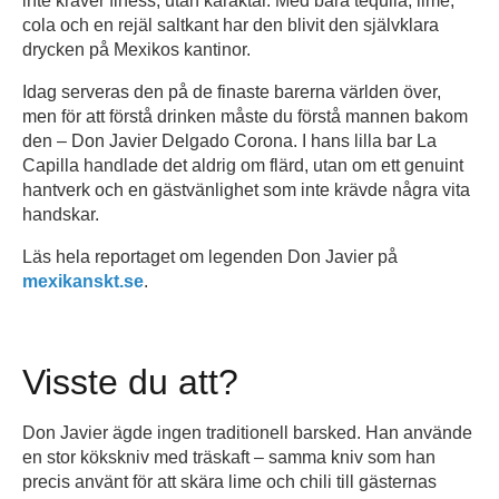
inte kräver finess, utan karaktär. Med bara tequila, lime,
cola och en rejäl saltkant har den blivit den självklara
drycken på Mexikos kantinor.
Idag serveras den på de finaste barerna världen över,
men för att förstå drinken måste du förstå mannen bakom
den – Don Javier Delgado Corona. I hans lilla bar La
Capilla handlade det aldrig om flärd, utan om ett genuint
hantverk och en gästvänlighet som inte krävde några vita
handskar.
Läs hela reportaget om legenden Don Javier på
mexikanskt.se
.
Visste du att?
Don Javier ägde ingen traditionell barsked. Han använde
en stor kökskniv med träskaft – samma kniv som han
precis använt för att skära lime och chili till gästernas