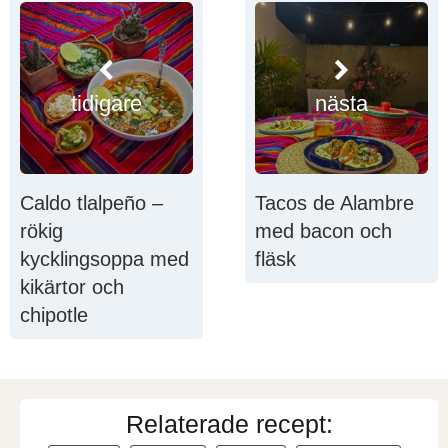
tidigare
nästa
Caldo tlalpeño –
Tacos de Alambre
rökig
med bacon och
kycklingsoppa med
fläsk
kikärtor och
chipotle
Relaterade recept: