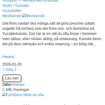
Antojitos — Mexikanska smårätter
Grytor / Guisado
Huvudrätter
Mexikanskt
Det finns nästan lika många sätt att göra joroches (uttals
ungefär hå-roches) som det finns mor- och farmödrar på
Yucatánhalvön. Det här är en rätt du ofta finner i hemmen
men sällan, eller nästan aldrig, på restaurang. Kanske beror
det på dess ödmjuka och enkla ursprung – en billig rätt...
Henric
2026-01-20
Gilla
2
Läs mer
Dela
Kommentar
141 Visningar