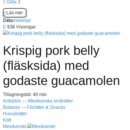
Gilla
3
Läs mer
Dela
Kommentar
134 Visningar
Krispig pork belly
(fläsksida) med
godaste guacamolen
Tillagningstid: 40 min
Antojitos — Mexikanska smårätter
Botanas — Förrätter & Snacks
Huvudrätter
Kött
Mexikanskt