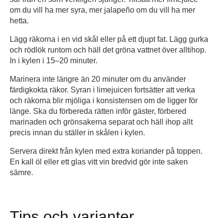
om du vill ha mer syra, mer jalapeño om du vill ha mer
hetta.
Lägg räkorna i en vid skål eller på ett djupt fat. Lägg gurka
och rödlök runtom och häll det gröna vattnet över alltihop.
In i kylen i 15–20 minuter.
Marinera inte längre än 20 minuter om du använder
färdigkokta räkor. Syran i limejuicen fortsätter att verka
och räkorna blir mjöliga i konsistensen om de ligger för
länge. Ska du förbereda rätten inför gäster, förbered
marinaden och grönsakerna separat och häll ihop allt
precis innan du ställer in skålen i kylen.
Servera direkt från kylen med extra koriander på toppen.
En kall öl eller ett glas vitt vin bredvid gör inte saken
sämre.
Tips och varianter