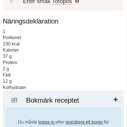
Efter smak
Totopos
Näringsdeklaration
1
Portioner
230
kcal
Kalorier
37
g
Protein
2
g
Fett
12
g
Kolhydrater
Bokmärk receptet
Du måste
logga in
eller
registrera ett konto
för