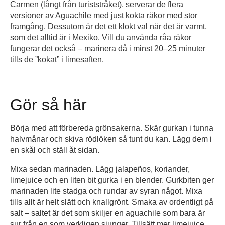
Carmen (långt från turiststråket), serverar de flera
versioner av Aguachile med just kokta räkor med stor
framgång. Dessutom är det ett klokt val när det är varmt,
som det alltid är i Mexiko. Vill du använda råa räkor
fungerar det också – marinera då i minst 20–25 minuter
tills de ”kokat” i limesaften.
Gör så här
Börja med att förbereda grönsakerna. Skär gurkan i tunna
halvmånar och skiva rödlöken så tunt du kan. Lägg dem i
en skål och ställ åt sidan.
Mixa sedan marinaden. Lägg jalapeños, koriander,
limejuice och en liten bit gurka i en blender. Gurkbiten ger
marinaden lite stadga och rundar av syran något. Mixa
tills allt är helt slätt och knallgrönt. Smaka av ordentligt på
salt – saltet är det som skiljer en aguachile som bara är
sur från en som verkligen sjunger. Tillsätt mer limejuice