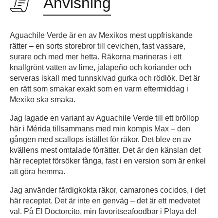
Anvisning
Aguachile Verde är en av Mexikos mest uppfriskande
rätter – en sorts storebror till cevichen, fast vassare,
surare och med mer hetta. Räkorna marineras i ett
knallgrönt vatten av lime, jalapeño och koriander och
serveras iskall med tunnskivad gurka och rödlök. Det är
en rätt som smakar exakt som en varm eftermiddag i
Mexiko ska smaka.
Jag lagade en variant av Aguachile Verde till ett bröllop
här i Mérida tillsammans med min kompis Max – den
gången med scallops istället för räkor. Det blev en av
kvällens mest omtalade förrätter. Det är den känslan det
här receptet försöker fånga, fast i en version som är enkel
att göra hemma.
Jag använder färdigkokta räkor, camarones cocidos, i det
här receptet. Det är inte en genväg – det är ett medvetet
val. På El Doctorcito, min favoritseafoodbar i Playa del