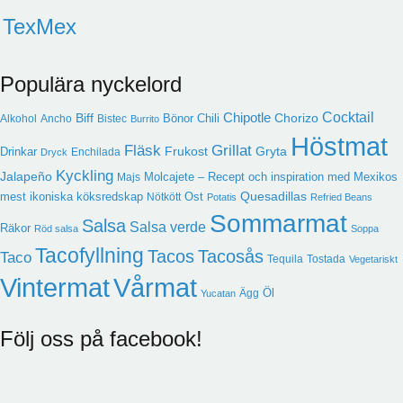
TexMex
Populära nyckelord
Cocktail
Chipotle
Biff
Chorizo
Bönor
Chili
Alkohol
Ancho
Bistec
Burrito
Höstmat
Fläsk
Grillat
Frukost
Gryta
Drinkar
Enchilada
Dryck
Kyckling
Jalapeño
Molcajete – Recept och inspiration med Mexikos
Majs
Quesadillas
mest ikoniska köksredskap
Ost
Nötkött
Potatis
Refried Beans
Sommarmat
Salsa
Salsa verde
Räkor
Röd salsa
Soppa
Tacofyllning
Tacos
Tacosås
Taco
Tequila
Tostada
Vegetariskt
Vintermat
Vårmat
Öl
Ägg
Yucatan
Följ oss på facebook!