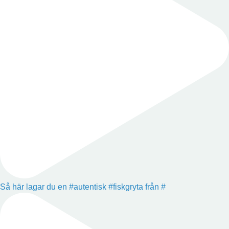
Så här lagar du en #autentisk #fiskgryta från #