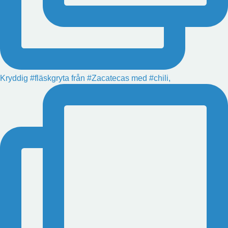
Kryddig #fläskgryta från #Zacatecas med #chili,