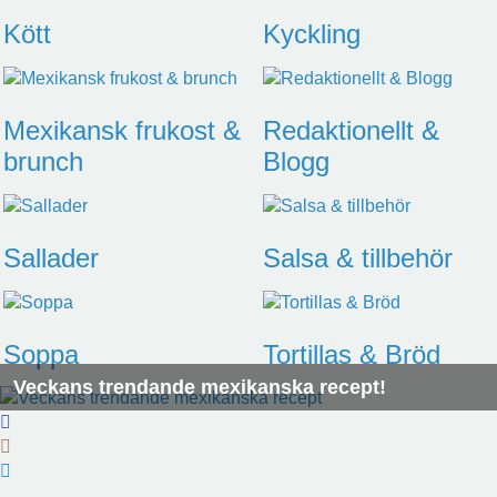
Kött
Kyckling
Mexikansk frukost &
Redaktionellt &
brunch
Blogg
Sallader
Salsa & tillbehör
Soppa
Tortillas & Bröd
Veckans trendande mexikanska recept!