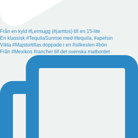
Från en kyld #Lermugg (#jarritos) till en 15-lite
En klassisk #TequilaSunrise med #tequila, #apelsin
Vikta #Majstortillas doppade i en #silkeslen #bön
Från #Mexikos #rancher till det svenska matbordet