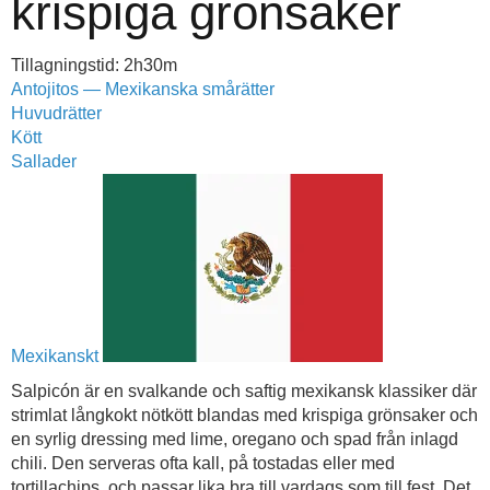
krispiga grönsaker
Tillagningstid: 2h30m
Antojitos — Mexikanska smårätter
Huvudrätter
Kött
Sallader
Mexikanskt
Salpicón är en svalkande och saftig mexikansk klassiker där
strimlat långkokt nötkött blandas med krispiga grönsaker och
en syrlig dressing med lime, oregano och spad från inlagd
chili. Den serveras ofta kall, på tostadas eller med
tortillachips, och passar lika bra till vardags som till fest. Det