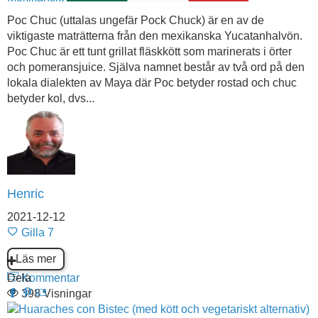
Poc Chuc (uttalas ungefär Pock Chuck) är en av de
viktigaste maträtterna från den mexikanska Yucatanhalvön.
Poc Chuc är ett tunt grillat fläskkött som marinerats i örter
och pomeransjuice. Själva namnet består av två ord på den
lokala dialekten av Maya där Poc betyder rostad och chuc
betyder kol, dvs...
Henric
2021-12-12
Gilla
7
Läs mer
Dela
Kommentar
398 Visningar