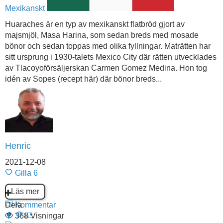
Mexikanskt
Huaraches är en typ av mexikanskt flatbröd gjort av
majsmjöl, Masa Harina, som sedan breds med mosade
bönor och sedan toppas med olika fyllningar. Maträtten har
sitt ursprung i 1930-talets Mexico City där rätten utvecklades
av Tlacoyoförsäljerskan Carmen Gomez Medina. Hon tog
idén av Sopes (recept här) där bönor breds...
Henric
2021-12-08
Gilla
6
Läs mer
Dela
Kommentar
368 Visningar