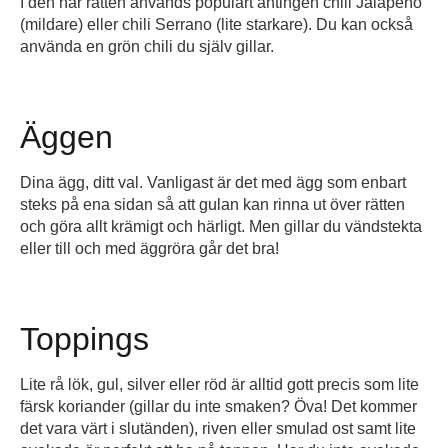
I den här rätten används populärt antingen chili Jalapeño
(mildare) eller chili Serrano (lite starkare). Du kan också
använda en grön chili du själv gillar.
Äggen
Dina ägg, ditt val. Vanligast är det med ägg som enbart
steks på ena sidan så att gulan kan rinna ut över rätten
och göra allt krämigt och härligt. Men gillar du vändstekta
eller till och med äggröra går det bra!
Toppings
Lite rå lök, gul, silver eller röd är alltid gott precis som lite
färsk koriander (gillar du inte smaken? Öva! Det kommer
det vara värt i slutänden), riven eller smulad ost samt lite