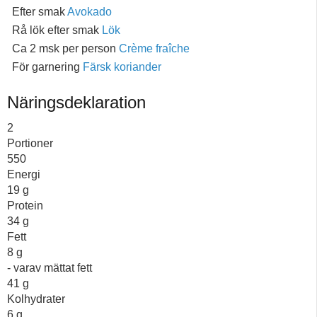
Efter smak
Avokado
Rå lök efter smak
Lök
Ca 2 msk per person
Crème fraîche
För garnering
Färsk koriander
Näringsdeklaration
2
Portioner
550
Energi
19
g
Protein
34
g
Fett
8
g
- varav mättat fett
41
g
Kolhydrater
6
g