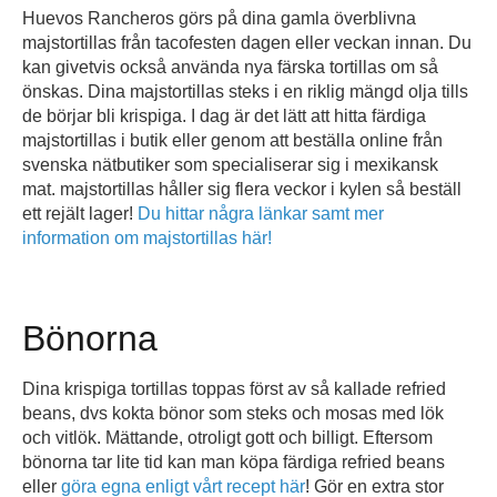
Huevos Rancheros görs på dina gamla överblivna
majstortillas från tacofesten dagen eller veckan innan. Du
kan givetvis också använda nya färska tortillas om så
önskas. Dina majstortillas steks i en riklig mängd olja tills
de börjar bli krispiga. I dag är det lätt att hitta färdiga
majstortillas i butik eller genom att beställa online från
svenska nätbutiker som specialiserar sig i mexikansk
mat. majstortillas håller sig flera veckor i kylen så beställ
ett rejält lager!
Du hittar några länkar samt mer
information om majstortillas här!
Bönorna
Dina krispiga tortillas toppas först av så kallade refried
beans, dvs kokta bönor som steks och mosas med lök
och vitlök. Mättande, otroligt gott och billigt. Eftersom
bönorna tar lite tid kan man köpa färdiga refried beans
eller
göra egna enligt vårt recept här
! Gör en extra stor