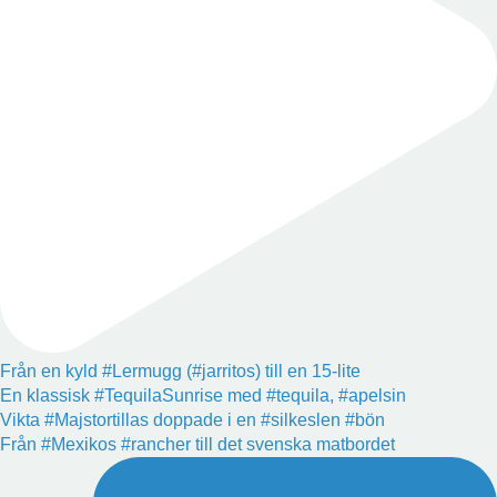
Från en kyld #Lermugg (#jarritos) till en 15-lite
En klassisk #TequilaSunrise med #tequila, #apelsin
Vikta #Majstortillas doppade i en #silkeslen #bön
Från #Mexikos #rancher till det svenska matbordet