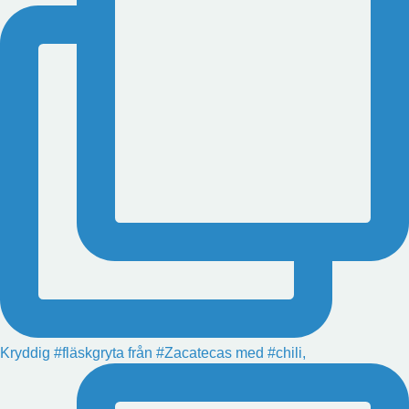
Kryddig #fläskgryta från #Zacatecas med #chili,