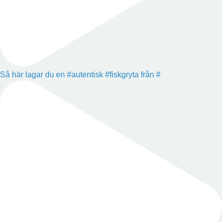
Så här lagar du en #autentisk #fiskgryta från #