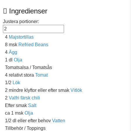
Ingredienser
Justera portioner:
4
Majstortillas
8 msk
Refried Beans
4
Ägg
1 dl
Olja
Tomatsalsa / Tomatsås
4 relativt stora
Tomat
1/2
Lök
2 mindre klyftor eller efter smak
Vitlök
2
Valfri färsk chili
Efter smak
Salt
ca 1 msk
Olja
1/2 dl eller efter behov
Vatten
Tillbehör / Toppings