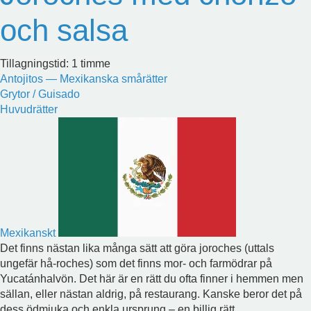
och salsa
Tillagningstid: 1 timme
Antojitos — Mexikanska smårätter
Grytor / Guisado
Huvudrätter
Mexikanskt
Det finns nästan lika många sätt att göra joroches (uttals
ungefär hå-roches) som det finns mor- och farmödrar på
Yucatánhalvön. Det här är en rätt du ofta finner i hemmen men
sällan, eller nästan aldrig, på restaurang. Kanske beror det på
dess ödmjuka och enkla ursprung – en billig rätt...