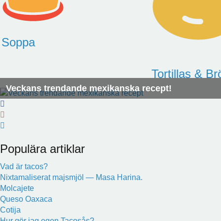
Soppa
Tortillas & Br
Veckans trendande mexikanska recept!
Populära artiklar
Vad är tacos?
Nixtamaliserat majsmjöl — Masa Harina.
Molcajete
Queso Oaxaca
Cotija
Hur gör jag egen Tacosås?