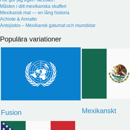
Måsten i ditt mexikanska skafferi
Mexikansk mat — en lång historia
Achiote & Annatto
Antojiotos – Mexikansk gatumat och munsbitar
Populära variationer
Mexikanskt
Fusion