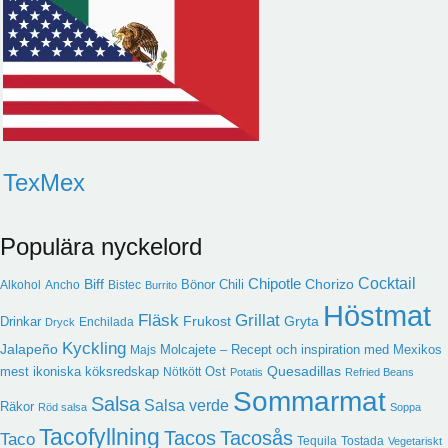
TexMex
Populära nyckelord
Cocktail
Chipotle
Biff
Chorizo
Bönor
Chili
Alkohol
Ancho
Bistec
Burrito
Höstmat
Fläsk
Grillat
Frukost
Gryta
Drinkar
Enchilada
Dryck
Kyckling
Jalapeño
Molcajete – Recept och inspiration med Mexikos
Majs
Quesadillas
mest ikoniska köksredskap
Ost
Nötkött
Potatis
Refried Beans
Sommarmat
Salsa
Salsa verde
Räkor
Röd salsa
Soppa
Tacofyllning
Tacos
Tacosås
Taco
Tequila
Tostada
Vegetariskt