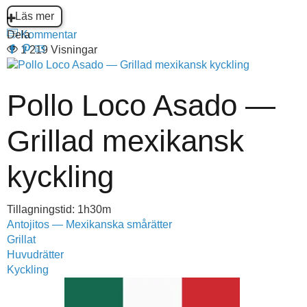
Läs mer
Dela
Kommentar
1 219 Visningar
Pollo Loco Asado —
Grillad mexikansk
kyckling
Tillagningstid: 1h30m
Antojitos — Mexikanska smårätter
Grillat
Huvudrätter
Kyckling