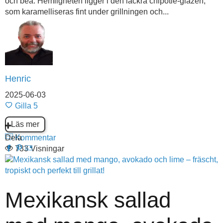
och bea. Hemligheten ligger i den läckra chipotle-glazen,
som karamelliseras fint under grillningen och...
Henric
2025-06-03
Gilla
5
Läs mer
Dela
Kommentar
733 Visningar
Mexikansk sallad