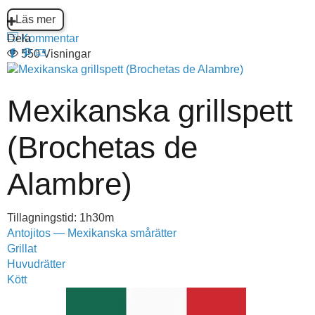
Läs mer
Dela
Kommentar
550 Visningar
Mexikanska grillspett
(Brochetas de
Alambre)
Tillagningstid: 1h30m
Antojitos — Mexikanska smårätter
Grillat
Huvudrätter
Kött