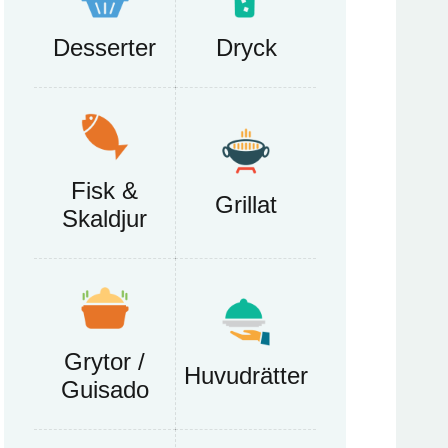
Desserter
Dryck
Fisk &
Grillat
Skaldjur
Grytor /
Huvudrätter
Guisado