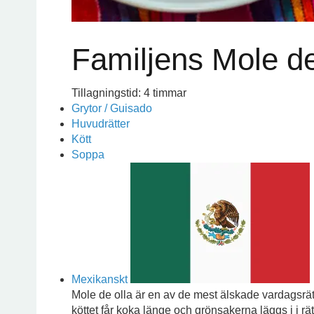
Familjens Mole de
Tillagningstid: 4 timmar
Grytor / Guisado
Huvudrätter
Kött
Soppa
Mexikanskt
Mole de olla är en av de mest älskade vardagsrät
köttet får koka länge och grönsakerna läggs i i rä