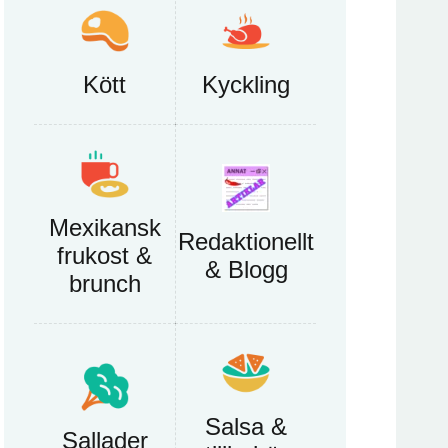
Kött
Kyckling
Mexikansk
Redaktionellt
frukost &
& Blogg
brunch
Salsa &
Sallader