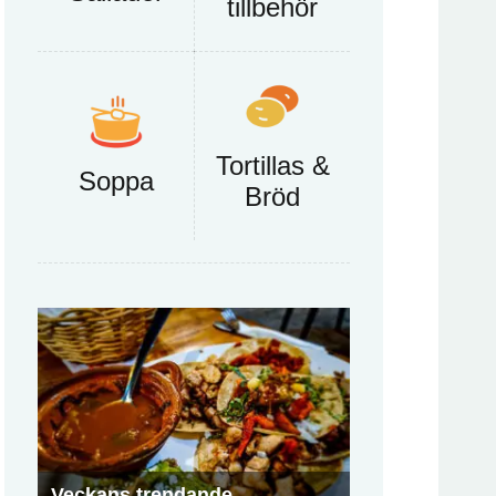
tillbehör
Tortillas &
Soppa
Bröd
Veckans trendande