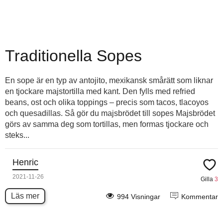
Traditionella Sopes
En sope är en typ av antojito, mexikansk smårätt som liknar
en tjockare majstortilla med kant. Den fylls med refried
beans, ost och olika toppings – precis som tacos, tlacoyos
och quesadillas. Så gör du majsbrödet till sopes Majsbrödet
görs av samma deg som tortillas, men formas tjockare och
steks...
Henric
2021-11-26
Gilla
3
Läs mer
994 Visningar
Kommentar