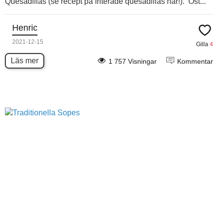
Quesadillas (se recept på friterade quesadillas här!). Ost...
Henric
2021-12-15
Gilla
4
Läs mer
1 757 Visningar
Kommentar