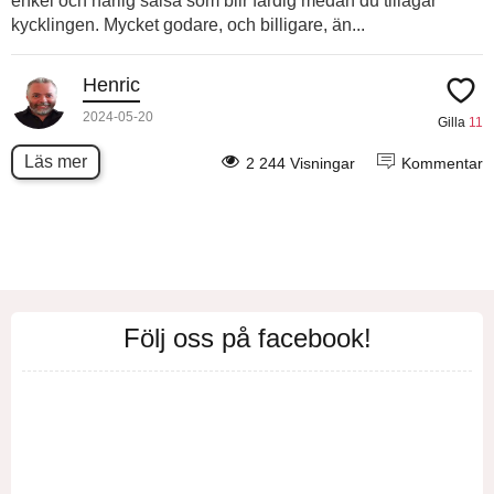
enkel och härlig salsa som blir färdig medan du tillagar
kycklingen. Mycket godare, och billigare, än...
Henric
2024-05-20
Gilla
11
Läs mer
2 244 Visningar
Kommentar
Följ oss på facebook!