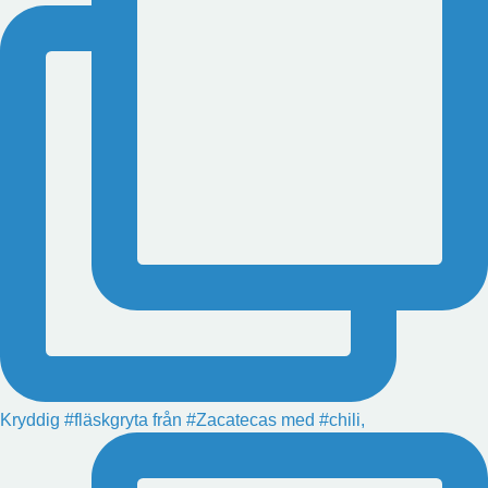
Kryddig #fläskgryta från #Zacatecas med #chili,