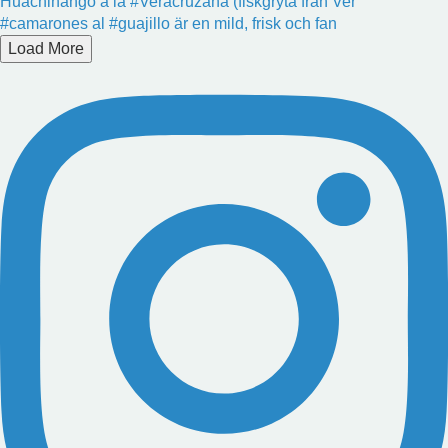
Huachinango a la #Veracruzana (fiskgryta från Ver
#camarones al #guajillo är en mild, frisk och fan
Load More