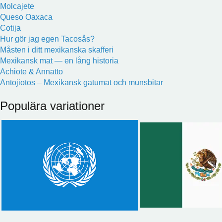
Molcajete
Queso Oaxaca
Cotija
Hur gör jag egen Tacosås?
Måsten i ditt mexikanska skafferi
Mexikansk mat — en lång historia
Achiote & Annatto
Antojiotos – Mexikansk gatumat och munsbitar
Populära variationer