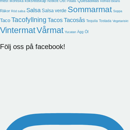
Quesadillas
mest ikoniska köksredskap
Ost
Nötkött
Potatis
Refried Beans
Sommarmat
Salsa
Salsa verde
Räkor
Röd salsa
Soppa
Tacofyllning
Tacos
Tacosås
Taco
Tequila
Tostada
Vegetariskt
Vintermat
Vårmat
Öl
Ägg
Yucatan
Följ oss på facebook!