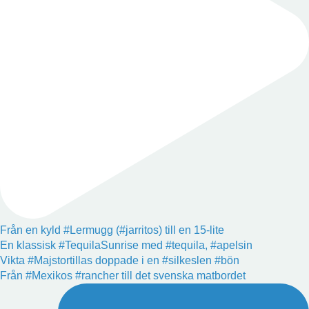
Från en kyld #Lermugg (#jarritos) till en 15-lite
En klassisk #TequilaSunrise med #tequila, #apelsin
Vikta #Majstortillas doppade i en #silkeslen #bön
Från #Mexikos #rancher till det svenska matbordet