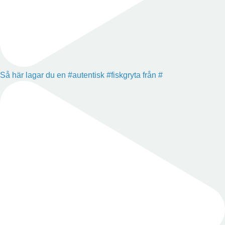
Så här lagar du en #autentisk #fiskgryta från #