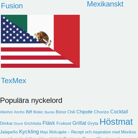
Mexikanskt
Fusion
TexMex
Populära nyckelord
Cocktail
Chipotle
Biff
Chorizo
Bönor
Chili
Alkohol
Ancho
Bistec
Burrito
Höstmat
Fläsk
Grillat
Frukost
Gryta
Drinkar
Enchilada
Dryck
Kyckling
Jalapeño
Molcajete – Recept och inspiration med Mexikos
Majs