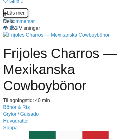
Gilla
3
Läs mer
Dela
Kommentar
252 Visningar
Frijoles Charros —
Mexikanska
Cowboybönor
Tillagningstid: 40 min
Bönor & Ris
Grytor / Guisado
Huvudrätter
Soppa