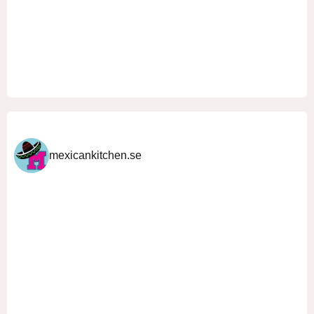
mexicankitchen.se