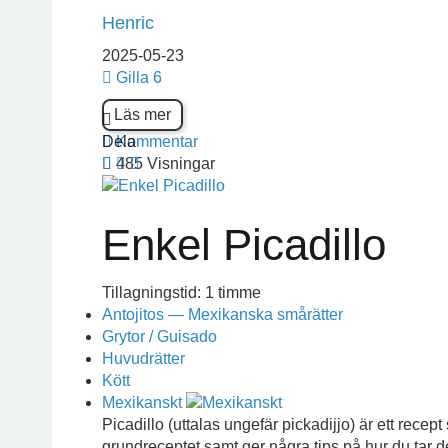
Henric
2025-05-23
Gilla
6
Läs mer
Dela
Kommentar
485 Visningar
Enkel Picadillo
Tillagningstid: 1 timme
Antojitos — Mexikanska smårätter
Grytor / Guisado
Huvudrätter
Kött
Mexikanskt
Picadillo (uttalas ungefär pickadijjo) är ett recep
grundreceptet samt ger några tips på hur du tar de