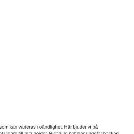
t som kan varieras i oändlighet. Här bjuder vi på
t vidare till nya höjder. Picadillo betyder ungefär hackad