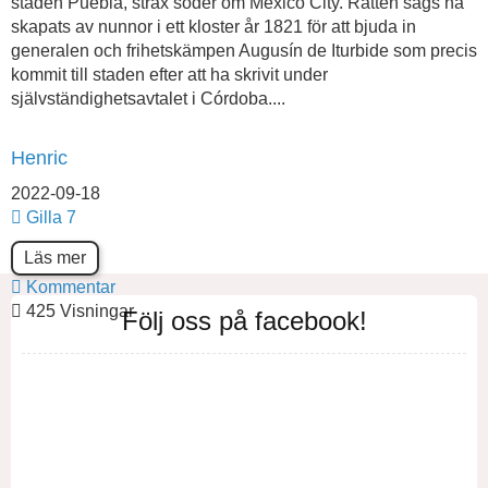
staden Puebla, strax söder om Mexico City. Rätten sägs ha
skapats av nunnor i ett kloster år 1821 för att bjuda in
generalen och frihetskämpen Augusín de Iturbide som precis
kommit till staden efter att ha skrivit under
självständighetsavtalet i Córdoba....
Henric
2022-09-18
Gilla
7
Läs mer
Kommentar
425 Visningar
Följ oss på facebook!