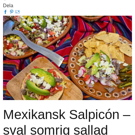
Dela
Mexikansk Salpicón –
sval somrig sallad