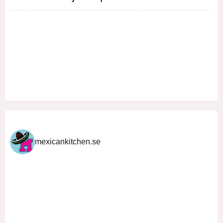
mexicankitchen.se