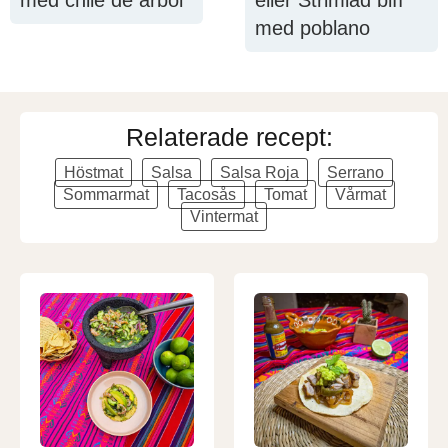
med poblano
Relaterade recept:
Höstmat
Salsa
Salsa Roja
Serrano
Sommarmat
Tacosås
Tomat
Vårmat
Vintermat