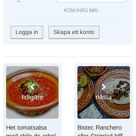
*
KOM IHÅG MIG
tidigare
nästa
Het tomatsalsa
Bistec Ranchero
med chile de arbol
eller Strimlad biff