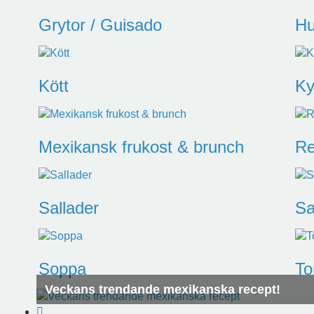
Grytor / Guisado
Hu
Kött
Ky
Mexikansk frukost & brunch
Re
Sallader
Sa
Soppa
To
Veckans trendande mexikanska recept!