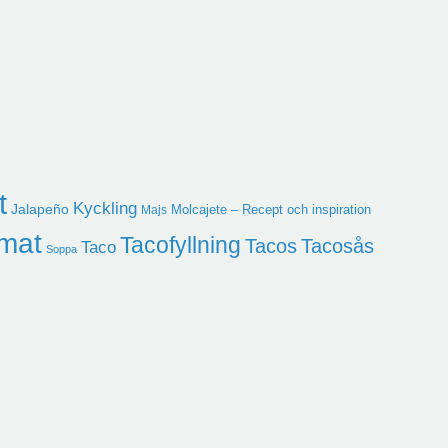
t
Kyckling
Jalapeño
Molcajete – Recept och inspiration
Majs
mat
Tacofyllning
Tacos
Tacosås
Taco
Soppa