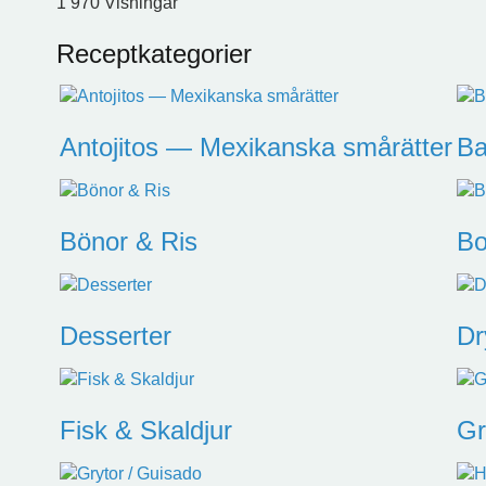
1 970 Visningar
Receptkategorier
Antojitos — Mexikanska smårätter
Ba
Bönor & Ris
Bo
Desserter
Dr
Fisk & Skaldjur
Gri