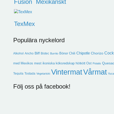
Fusion
Mexikanskt
TexMex
Populära nyckelord
Cockt
Chipotle
Biff
Chorizo
Bönor
Chili
Alkohol
Ancho
Bistec
Burrito
Quesad
med Mexikos mest ikoniska köksredskap
Ost
Nötkött
Potatis
Vintermat
Vårmat
Tequila
Tostada
Vegetariskt
Yuca
Följ oss på facebook!