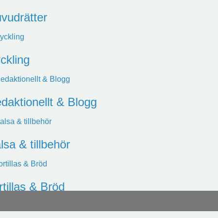
vudrätter
ckling
daktionellt & Blogg
lsa & tillbehör
rtillas & Bröd