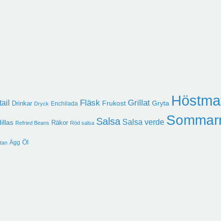
Höstma
ail
Fläsk
Grillat
Frukost
Gryta
Drinkar
Enchilada
Dryck
Sommar
Salsa
Salsa verde
illas
Räkor
Refried Beans
Röd salsa
Öl
Ägg
tan