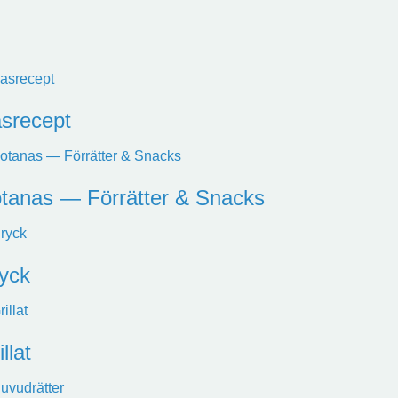
srecept
tanas — Förrätter & Snacks
yck
llat