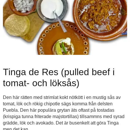
Tinga de Res (pulled beef i
tomat- och löksås)
Den här rätten med strimlat kokt nötkött i en mustig sås av
tomat, lök och rökig chipotle sägs komma från delsten
Puebla. Den här populära grytan äts oftast på tostadas
(krispiga tunna friterade majstortillas) tillsammns med syrad
grädde, lök och avokado. Det är busenkelt att göra Tinga
men det kan...