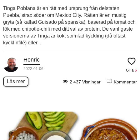
Tinga Poblana är en rätt med ursprung från delstaten
Puebla, strax söder om Mexico City. Rätten är en mustig
gryta (så kallad Guisado på spanska), baserad på tomat och
lök med chipotle-chili med ditt val av protein. De vanligaste
versionerna av Tinga är kokt strimlad kyckling (då oftast
kycklinfilé) eller...
Henric
2022-01-06
Gilla
6
Läs mer
2 437 Visningar
Kommentar