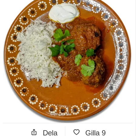
Dela
Gilla
9