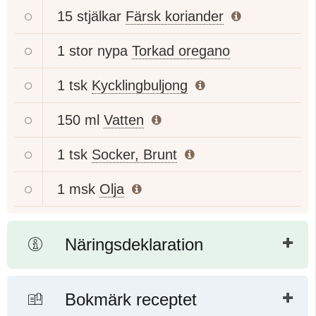
15 stjälkar
Färsk koriander
1 stor nypa
Torkad oregano
1 tsk
Kycklingbuljong
150 ml
Vatten
1 tsk
Socker, Brunt
1 msk
Olja
Näringsdeklaration
Bokmärk receptet