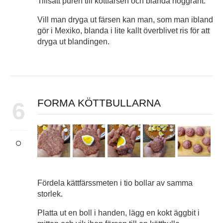
Tillsätt purén till köttfärsen och blanda noggrant.
Vill man dryga ut färsen kan man, som man ibland
gör i Mexiko, blanda i lite kallt överblivet ris för att
dryga ut blandingen.
FORMA KÖTTBULLARNA
6
Fördela kättfärssmeten i tio bollar av samma
storlek.
Platta ut en boll i handen, lägg en kokt äggbit i