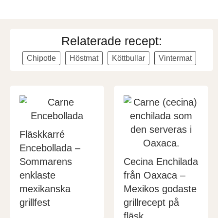
Relaterade recept:
Chipotle
Höstmat
Köttbullar
Vintermat
Fläskkarré
Encebollada –
Sommarens
Cecina Enchilada
enklaste
från Oaxaca –
mexikanska
Mexikos godaste
grillfest
grillrecept på
fläsk