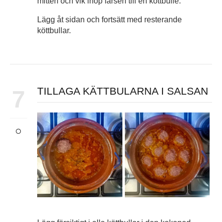
mitten och vik ihop färsen till en köttbulle.
Lägg åt sidan och fortsätt med resterande
köttbullar.
TILLAGA KÄTTBULARNA I SALSAN
7