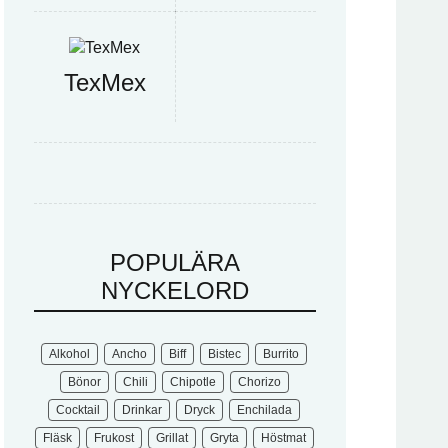
TexMex
POPULÄRA
NYCKELORD
Alkohol
Ancho
Biff
Bistec
Burrito
Bönor
Chili
Chipotle
Chorizo
Cocktail
Drinkar
Dryck
Enchilada
Fläsk
Frukost
Grillat
Gryta
Höstmat