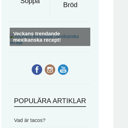
Soppa
Bröd
Veckans trendande
mexikanska recept!
POPULÄRA ARTIKLAR
Vad är tacos?