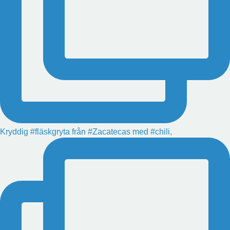
Kryddig #fläskgryta från #Zacatecas med #chili,