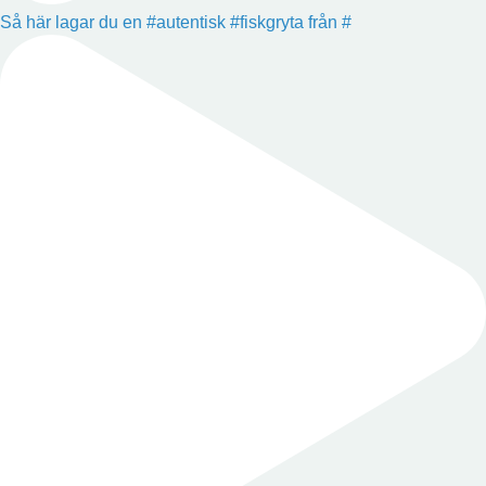
Så här lagar du en #autentisk #fiskgryta från #