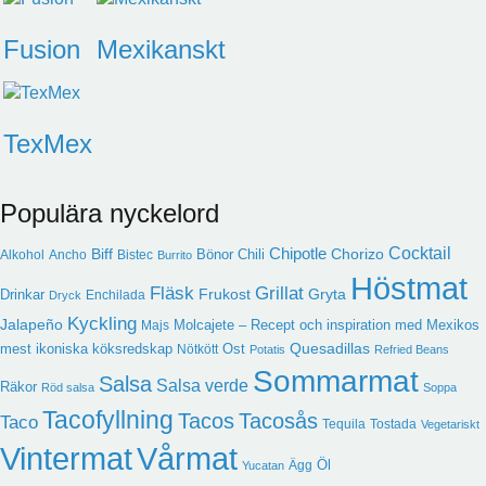
Fusion
Mexikanskt
TexMex
Populära nyckelord
Cocktail
Chipotle
Biff
Chorizo
Bönor
Chili
Alkohol
Ancho
Bistec
Burrito
Höstmat
Fläsk
Grillat
Frukost
Gryta
Drinkar
Enchilada
Dryck
Kyckling
Jalapeño
Molcajete – Recept och inspiration med Mexikos
Majs
Quesadillas
mest ikoniska köksredskap
Ost
Nötkött
Potatis
Refried Beans
Sommarmat
Salsa
Salsa verde
Räkor
Röd salsa
Soppa
Tacofyllning
Tacos
Tacosås
Taco
Tequila
Tostada
Vegetariskt
Vintermat
Vårmat
Öl
Ägg
Yucatan