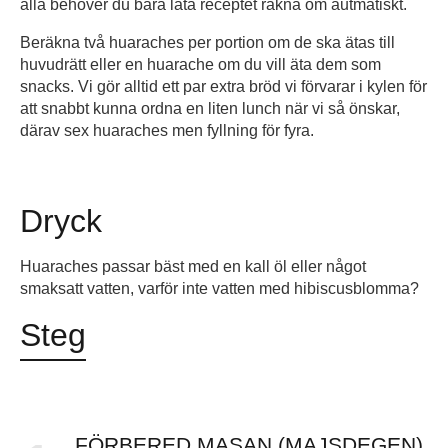
alla behöver du bara låta receptet räkna om autmatiskt.
Beräkna två huaraches per portion om de ska ätas till
huvudrätt eller en huarache om du vill äta dem som
snacks. Vi gör alltid ett par extra bröd vi förvarar i kylen för
att snabbt kunna ordna en liten lunch när vi så önskar,
därav sex huaraches men fyllning för fyra.
Dryck
Huaraches passar bäst med en kall öl eller något
smaksatt vatten, varför inte vatten med hibiscusblomma?
Steg
FÖRBERED MASAN (MAJSDEGEN)