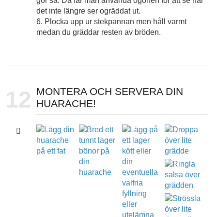
gör så. Då får man använda ögonen för att se när
det inte längre ser ogräddat ut.
6. Plocka upp ur stekpannan men håll varmt
medan du gräddar resten av bröden.
MONTERA OCH SERVERA DIN
12
HUARACHE!