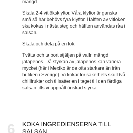
mängd.
Skala 2-4 vitlöksklyftor. Våra klyftor är ganska
små så här behövs fyra klyftor. Hälften av vitlöken
ska kokas i nästa steg och hälften användas råa i
salsan.
Skala och dela på en lök.
Tvätta och ta bort stjäljen på valfri mängd
jalapeños. Då styrkan av jalapeños kan variera
mycket (här i Mexiko är de ofta starkare än från
butiken i Sverige). Vi kokar för säkerhets skull två
chilifrukter och tillsätter en i taget till den färdiga
salsan tills vi uppnått önskad styrka.
KOKA INGREDIENSERNA TILL
6
SALSAN