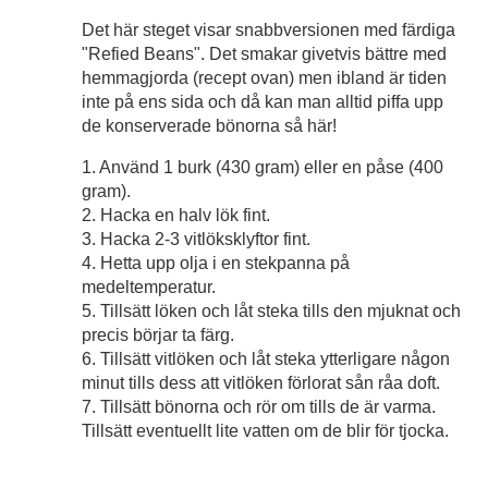
Det här steget visar snabbversionen med färdiga
"Refied Beans". Det smakar givetvis bättre med
hemmagjorda (recept ovan) men ibland är tiden
inte på ens sida och då kan man alltid piffa upp
de konserverade bönorna så här!
1. Använd 1 burk (430 gram) eller en påse (400
gram).
2. Hacka en halv lök fint.
3. Hacka 2-3 vitlöksklyftor fint.
4. Hetta upp olja i en stekpanna på
medeltemperatur.
5. Tillsätt löken och låt steka tills den mjuknat och
precis börjar ta färg.
6. Tillsätt vitlöken och låt steka ytterligare någon
minut tills dess att vitlöken förlorat sån råa doft.
7. Tillsätt bönorna och rör om tills de är varma.
Tillsätt eventuellt lite vatten om de blir för tjocka.