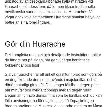
uppstod av att besökarna började kalla maträtten vid
Huaraches för dess form då formen liknar traditionella
mexikanska sandaler, som kallas just Huaraches. Vi
vågar dock lova att maträtten Huarache smakar betydligt
bättre än sina föregångare.
Gör din Huarache
Det kompletta receptet och detaljerade instruktioner hittar
du längre ner på sidan, här ger vi några kortfattade
förklaringar och tips!
Själva huarachen är ett enkelt ojäst tunnbröd som görs på
en deg liknande den som används i majstortillas och är
därför naturligt glutenfri. Du slänger lätt ihop degen på ett
par minuter och övriga toppings medan degen vilar.
Degen är i princip densamma som för tortillas, och du kan
följa anvisningarna för majstortillas på förpackningen
(nedan använder vi Maseca, vissa andra märken av Masa