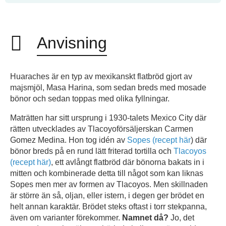
Anvisning
Huaraches är en typ av mexikanskt flatbröd gjort av
majsmjöl, Masa Harina, som sedan breds med mosade
bönor och sedan toppas med olika fyllningar.
Maträtten har sitt ursprung i 1930-talets Mexico City där
rätten utvecklades av Tlacoyoförsäljerskan Carmen
Gomez Medina. Hon tog idén av
Sopes (recept här
) där
bönor breds på en rund lätt friterad tortilla och
Tlacoyos
(recept här)
, ett avlångt flatbröd där bönorna bakats in i
mitten och kombinerade detta till något som kan liknas
Sopes men mer av formen av Tlacoyos. Men skillnaden
är större än så, oljan, eller istern, i degen ger brödet en
helt annan karaktär. Brödet steks oftast i torr stekpanna,
även om varianter förekommer.
Namnet då?
Jo, det