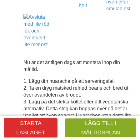
Nu är det äntligen dags att montera ihop din
måltid.
1. Lägg din huarache på ett serveringsfat.
2. Ta en dryg matsked refried beans och bred ut
över ovandelen av brödet.
3. Lägg på det stekta köttet eller ditt vegetariska
alternativ. Detta steg kan hoppas över då det är
vanligt att även servera Huaraches utan detta lite
"lyxigare" lager.
STARTA
LÄGG TILL I
4. Ringla över lite grädde eller Crème fraîche
LÄSLÄGET
MÅLTIDSPLAN
5. Droppa över lite av din favoritsalsa.