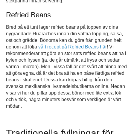
stekpanna innan servering.
Refried Beans
Bred på ett tunt lager refried beans på toppen av dina
nygräddade Huaraches innan din valfria topping, salsa,
ost och grädde. Bönorna kan du göra från grunden helt
genom att följa
vårt recept på Refried Beans här
! Vi
rekommenderar att göra en stor sats refried beans att ha i
kylen och frysen (ja, de går utmärkt att frysa och sedan
värma i micron). Men i vissa fall är det svårt att hinna med
att göra egna, då är det bra att ha en påse färdiga refried
beans i skafferiet. Dessa kan köpas billigt från den
svenska mexikanska livsmedelsbutikerna online. Nedan
visar vi hur du piffar upp dessa bönor med lite extra lök
och vitlök, några minuters besvär som verkligen är värt
mödan.
Traditionella fyllningar för