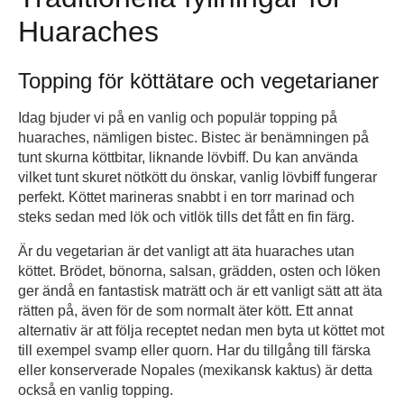
Huaraches
Topping för köttätare och vegetarianer
Idag bjuder vi på en vanlig och populär topping på
huaraches, nämligen bistec. Bistec är benämningen på
tunt skurna köttbitar, liknande lövbiff. Du kan använda
vilket tunt skuret nötkött du önskar, vanlig lövbiff fungerar
perfekt. Köttet marineras snabbt i en torr marinad och
steks sedan med lök och vitlök tills det fått en fin färg.
Är du vegetarian är det vanligt att äta huaraches utan
köttet. Brödet, bönorna, salsan, grädden, osten och löken
ger ändå en fantastisk maträtt och är ett vanligt sätt att äta
rätten på, även för de som normalt äter kött. Ett annat
alternativ är att följa receptet nedan men byta ut köttet mot
till exempel svamp eller quorn. Har du tillgång till färska
eller konserverade Nopales (mexikansk kaktus) är detta
också en vanlig topping.