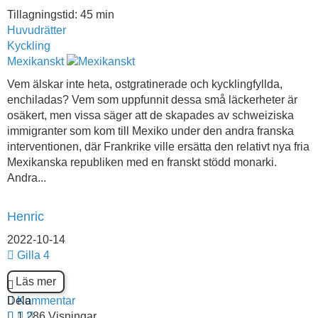
Tillagningstid: 45 min
Huvudrätter
Kyckling
Mexikanskt
Vem älskar inte heta, ostgratinerade och kycklingfyllda,
enchiladas? Vem som uppfunnit dessa små läckerheter är
osäkert, men vissa säger att de skapades av schweiziska
immigranter som kom till Mexiko under den andra franska
interventionen, där Frankrike ville ersätta den relativt nya fria
Mexikanska republiken med en franskt stödd monarki.
Andra...
Henric
2022-10-14
Gilla
4
Läs mer
Dela
Kommentar
1 286 Visningar