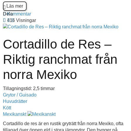
Läs mer
Dela
Kommentar
416 Visningar
Cortadillo de Res –
Riktig ranchmat från
norra Mexiko
Tillagningstid: 2,5 timmar
Grytor / Guisado
Huvudrätter
Kött
Mexikanskt
Cortadillo de res är en rustik gryträtt från norra Mexiko, ofta
tillagad över öppen eld i stora järngrytor. Den bygger på