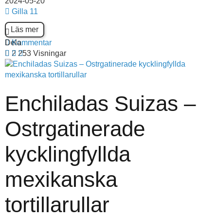
2024-05-20
Gilla
11
Läs mer
Dela
Kommentar
2 253 Visningar
Enchiladas Suizas –
Ostrgatinerade
kycklingfyllda
mexikanska
tortillarullar