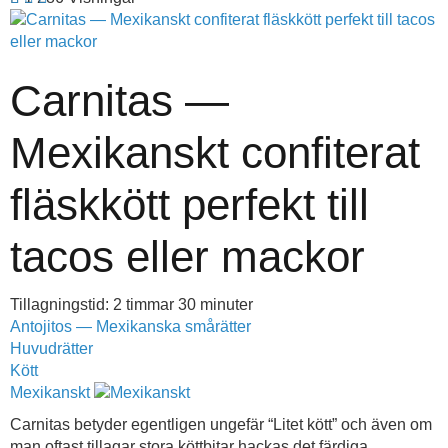
Carnitas —
Mexikanskt confiterat
fläskkött perfekt till
tacos eller mackor
Tillagningstid: 2 timmar 30 minuter
Antojitos — Mexikanska smårätter
Huvudrätter
Kött
Mexikanskt
Carnitas betyder egentligen ungefär “Litet kött” och även om
man oftast tillagar stora köttbitar hackas det färdiga