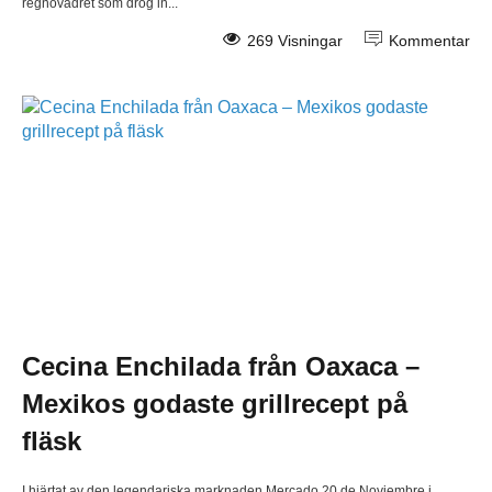
regnovädret som drog in...
269 Visningar
Kommentar
Cecina Enchilada från Oaxaca –
Mexikos godaste grillrecept på
fläsk
I hjärtat av den legendariska marknaden Mercado 20 de Noviembre i