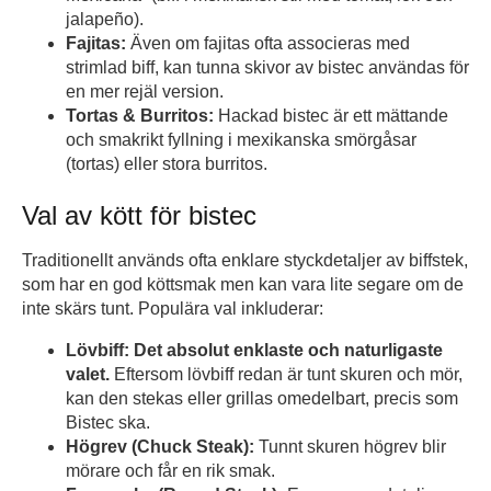
jalapeño).
Fajitas:
Även om fajitas ofta associeras med
strimlad biff, kan tunna skivor av bistec användas för
en mer rejäl version.
Tortas & Burritos:
Hackad bistec är ett mättande
och smakrikt fyllning i mexikanska smörgåsar
(tortas) eller stora burritos.
Val av kött för bistec
Traditionellt används ofta enklare styckdetaljer av biffstek,
som har en god köttsmak men kan vara lite segare om de
inte skärs tunt. Populära val inkluderar:
Lövbiff:
Det absolut enklaste och naturligaste
valet.
Eftersom lövbiff redan är tunt skuren och mör,
kan den stekas eller grillas omedelbart, precis som
Bistec ska.
Högrev (Chuck Steak):
Tunnt skuren högrev blir
mörare och får en rik smak.