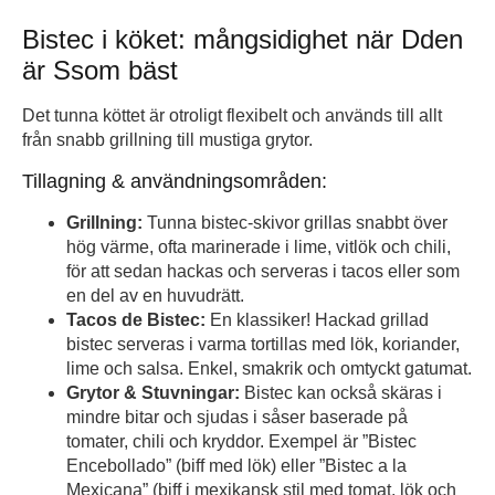
Bistec i köket: mångsidighet när Dden
är Ssom bäst
Det tunna köttet är otroligt flexibelt och används till allt
från snabb grillning till mustiga grytor.
Tillagning & användningsområden:
Grillning:
Tunna bistec-skivor grillas snabbt över
hög värme, ofta marinerade i lime, vitlök och chili,
för att sedan hackas och serveras i tacos eller som
en del av en huvudrätt.
Tacos de Bistec:
En klassiker! Hackad grillad
bistec serveras i varma tortillas med lök, koriander,
lime och salsa. Enkel, smakrik och omtyckt gatumat.
Grytor & Stuvningar:
Bistec kan också skäras i
mindre bitar och sjudas i såser baserade på
tomater, chili och kryddor. Exempel är ”Bistec
Encebollado” (biff med lök) eller ”Bistec a la
Mexicana” (biff i mexikansk stil med tomat, lök och