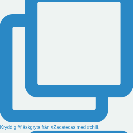
Kryddig #fläskgryta från #Zacatecas med #chili,