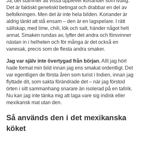
Ja, det stämmer att vissa upplever koriander som tvålig.
Det är faktiskt genetiskt betingat och drabbar en del av
befolkningen. Men det är inte hela bilden. Koriander är
aldrig tänkt att stå ensam – den är en lagspelare. I rätt
sällskap, med lime, chili, lök och salt, händer något helt
annat. Smaken rundas av, lyfter det andra och försvinner
nästan in i helheten och för många är det också en
vanesak, precis som de flesta andra smaker.
Jag var själv inte övertygad från början.
Allt jag hört
hade format min bild innan jag ens smakat ordentligt. Det
var egentligen de första åren som turist i Indien, innan jag
flyttade dit, som sakta förändrade det – när jag förstod
örten i sitt sammanhang snarare än isolerad på en tallrik.
Nu kan jag inte tänka mig att laga vare sig indisk eller
mexikansk mat utan den.
Så används den i det mexikanska
köket