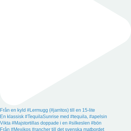
Från en kyld #Lermugg (#jarritos) till en 15-lite
En klassisk #TequilaSunrise med #tequila, #apelsin
Vikta #Majstortillas doppade i en #silkeslen #bön
Från #Mexikos #rancher till det svenska matbordet