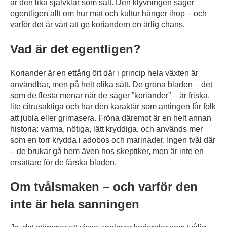
är den lika självklar som salt. Den klyvningen säger
egentligen allt om hur mat och kultur hänger ihop – och
varför det är värt att ge koriandern en ärlig chans.
Vad är det egentligen?
Koriander är en ettårig ört där i princip hela växten är
användbar, men på helt olika sätt. De gröna bladen – det
som de flesta menar när de säger ”koriander” – är friska,
lite citrusaktiga och har den karaktär som antingen får folk
att jubla eller grimasera. Fröna däremot är en helt annan
historia: varma, nötiga, lätt kryddiga, och används mer
som en torr krydda i adobos och marinader. Ingen tvål där
– de brukar gå hem även hos skeptiker, men är inte en
ersättare för de färska bladen.
Om tvålsmaken – och varför den
inte är hela sanningen