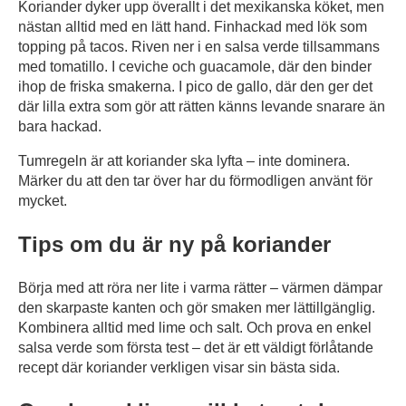
Koriander dyker upp överallt i det mexikanska köket, men
nästan alltid med en lätt hand. Finhackad med lök som
topping på tacos. Riven ner i en salsa verde tillsammans
med tomatillo. I ceviche och guacamole, där den binder
ihop de friska smakerna. I pico de gallo, där den ger det
där lilla extra som gör att rätten känns levande snarare än
bara hackad.
Tumregeln är att koriander ska lyfta – inte dominera.
Märker du att den tar över har du förmodligen använt för
mycket.
Tips om du är ny på koriander
Börja med att röra ner lite i varma rätter – värmen dämpar
den skarpaste kanten och gör smaken mer lättillgänglig.
Kombinera alltid med lime och salt. Och prova en enkel
salsa verde som första test – det är ett väldigt förlåtande
recept där koriander verkligen visar sin bästa sida.